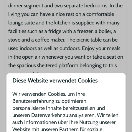
dinner segment and two separate bedrooms. In the
living you can have a nice rest on a comfortable
lounge suite and the kitchen is supplied with many
facilities such as a fridge with a freezer, a boiler, a
stove and a coffee maker. The picnic table can be
used indoors as well as outdoors. Enjoy your meals
in the open air whenever you want or take a seat on
the spacious sheltered platform belonging to this
accommodation
Diese Website verwendet Cookies
The lodge tent has a bedroom with a spacious
Wir verwenden Cookies, um Ihre
double bed and a bedroom with a bunk bed and a
Benutzererfahrung zu optimieren,
single bed.
personalisierte Inhalte bereitzustellen und
unseren Datenverkehr zu analysieren. Wir teilen
If wanted an additional tent can be provided for.
auch Informationen über Ihre Nutzung unserer
Staying in a lodge tent is then suitable for six to
Website mit unseren Partnern für soziale