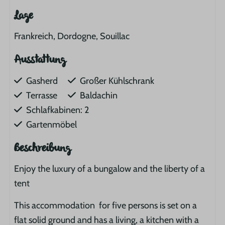
Lage
Frankreich, Dordogne, Souillac
Ausstattung
Gasherd
Großer Kühlschrank
Terrasse
Baldachin
Schlafkabinen: 2
Gartenmöbel
Beschreibung
Enjoy the luxury of a bungalow and the liberty of a
tent
This accommodation for five persons is set on a
flat solid ground and has a living, a kitchen with a