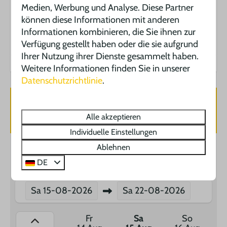
seven persons. Sanitary facilities are in the
Medien, Werbung und Analyse. Diese Partner
neighbourhood.
können diese Informationen mit anderen
Informationen kombinieren, die Sie ihnen zur
Energie-Label:
Verfügung gestellt haben oder die sie aufgrund
Ihrer Nutzung ihrer Dienste gesammelt haben.
Weitere Informationen finden Sie in unserer
Datenschutzrichtlinie
.
Verfügbarkeit und Preis
Alle akzeptieren
Individuelle Einstellungen
Ablehnen
2 Gäste
DE
Sa
15-08-2026
Sa
22-08-2026
Fr
Sa
So