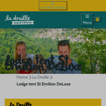
+31 (0)88 31 00 580
Menü
Lodge tent St
Emilion DeLuxe
Home
La Draille
Lodge tent St Emilion DeLuxe
La Draille