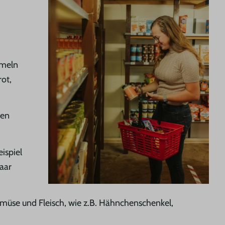
mmeln
ot,
ben
ispiel
aar
emüse und Fleisch, wie z.B. Hähnchenschenkel,