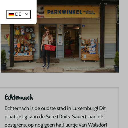
DE
Echternach
Echternach is de oudste stad in Luxemburg! Dit
plaatsje ligt aan de Sûre (Duits: Sauer), aan de
oostgrens, op nog geen half uurtje van Walsdorf.