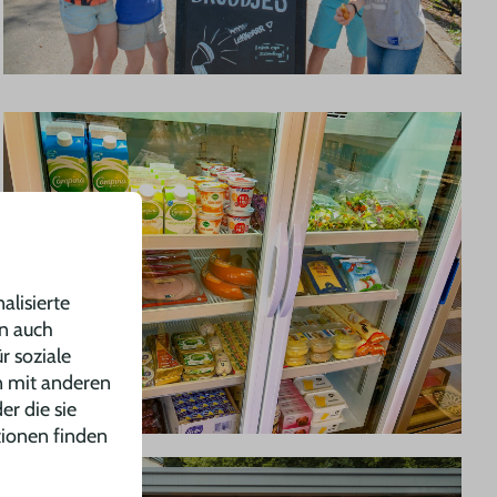
alisierte
en auch
r soziale
n mit anderen
er die sie
tionen finden